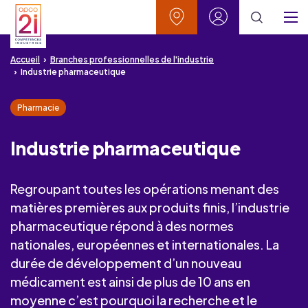
Aller au contenu
Aller à la recherche
Aller au menu
Aller au pied de page
Vos contacts
Mon espace
Menu
Accueil
Branches professionnelles de l'industrie
Industrie pharmaceutique
Pharmacie
Industrie pharmaceutique
Regroupant toutes les opérations menant des
matières premières aux produits finis, l’industrie
pharmaceutique répond à des normes
nationales, européennes et internationales. La
durée de développement d’un nouveau
médicament est ainsi de plus de 10 ans en
moyenne c’est pourquoi la recherche et le