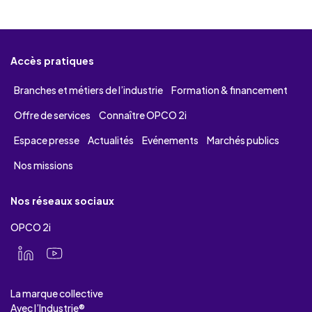
Accès pratiques
Branches et métiers de l’industrie
Formation & financement
Offre de services
Connaître OPCO 2i
Espace presse
Actualités
Evénements
Marchés publics
Nos missions
Nos réseaux sociaux
OPCO 2i
La marque collective
Avec l’Industrie®