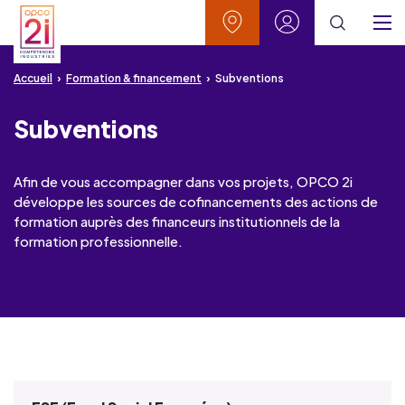
Aller au contenu
Aller à la recherche
Aller au menu
Aller au pied de page
Vos contacts
Mon espace
Menu
Accueil
Formation & financement
Subventions
Subventions
Afin de vous accompagner dans vos projets, OPCO 2i
développe les sources de cofinancements des actions de
formation auprès des financeurs institutionnels de la
formation professionnelle.