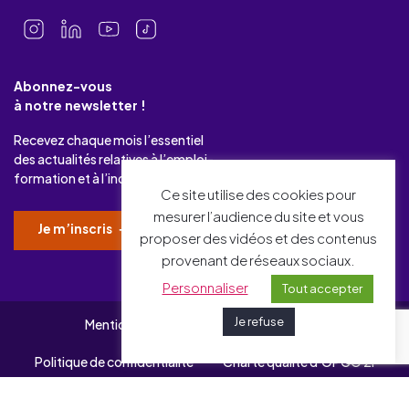
Abonnez-vous
à notre newsletter !
Recevez chaque mois l’essentiel
des actualités relatives à l’emploi-
formation et à l’industrie.
Ce site utilise des cookies pour
mesurer l’audience du site et vous
Je m’inscris
proposer des vidéos et des contenus
provenant de réseaux sociaux.
Personnaliser
Tout accepter
Je refuse
Mentions légales
Gérer mes cookies
Politique de confidentialité
Charte qualité d’OPCO 2i
Plan du site