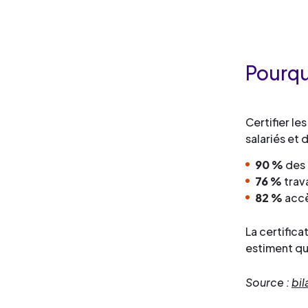
Pourqu
Certifier l
salariés et 
90 %
des 
76 %
trava
82 %
accè
La certifica
estiment qu
Source :
bil