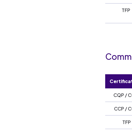
TFP
Comme
Certific
CQP / C
CCP / C
TFP