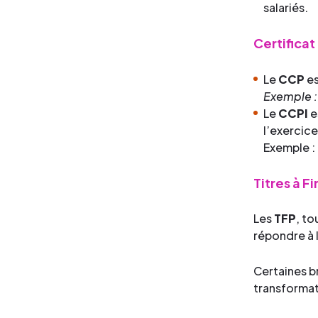
salariés.
Certifica
Le
CCP
e
Exemple :
Le
CCPI
e
l’exercice
Exemple :
Titres à F
Les
TFP
, t
répondre à 
Certaines b
transformat