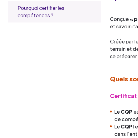
certifier les
compétences
Pourquoi certifier les
?
compétences ?
Conçue
« p
et savoir-fa
Créée par l
terrain et d
se préparer
Quels son
Certificat
Le
CQP
es
de compét
Le
CQPI
e
dans l’ent