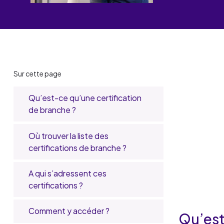
Les événements
Un partenaire
un demandeur d’emploi
Espace presse
Qu’est-ce
Sur cette page
qu’une
certification
Qu’est-ce qu’une certification
de branche
de branche ?
Où trouver la
?
liste des
certifications
Où trouver la liste des
A qui
de branche ?
certifications de branche ?
s’adressent
ces
A qui s’adressent ces
certifications
certifications ?
?
Comment
y accéder
Comment y accéder ?
Pourquoi
Qu’est
?