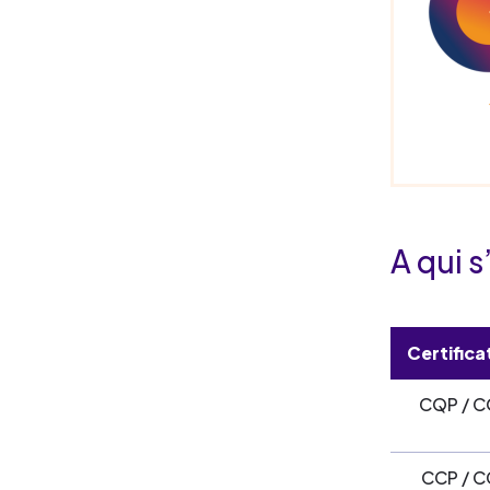
A qui s
Certific
CQP / C
CCP / C