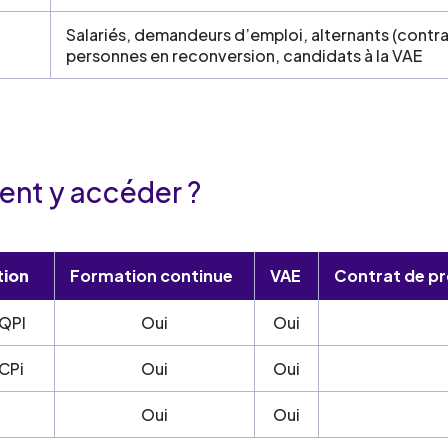
Salariés, demandeurs d’emploi, alternants (contra
personnes en reconversion, candidats à la VAE
nt y accéder ?
ation
Formation continue
VAE
Contrat de pr
QPI
Oui
Oui
CPi
Oui
Oui
Oui
Oui