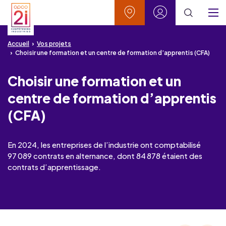
Aller au contenu
Aller à la recherche
Aller au menu
Aller au pied de page
Vos contacts
Mon espace
Menu
Accueil
Vos projets
Choisir une formation et un centre de formation d’apprentis (CFA)
Choisir une formation et un
centre de formation d’apprentis
(CFA)
En 2024, les entreprises de l’industrie ont comptabilisé
97 089 contrats en alternance, dont 84 878 étaient des
contrats d’apprentissage.