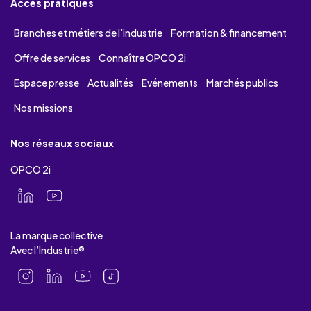
Accès pratiques
Branches et métiers de l’industrie
Formation & financement
Offre de services
Connaître OPCO 2i
Espace presse
Actualités
Evénements
Marchés publics
Nos missions
Nos réseaux sociaux
OPCO 2i
La marque collective
Avec l’Industrie®