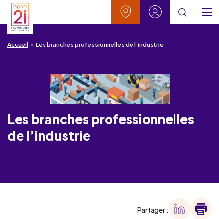
Aller au contenu
Aller à la recherche
Aller au menu
Aller au pied de page
Vos contacts
Mon espace
Menu
Accueil
Les branches professionnelles de l’industrie
Les branches professionnelles
de l’industrie
Partager :