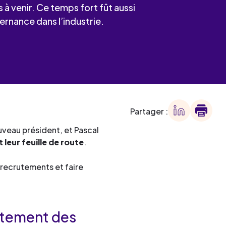
 des
à venir. Ce temps fort fût aussi
ternance dans l’industrie.
offre
ment
offre
ment
ment
Partager :
ment
veau président, et Pascal
leur feuille de route
.
s recrutements et faire
utement des