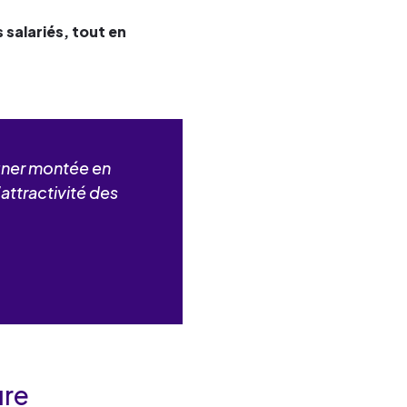
 salariés, tout en
igner montée en
attractivité des
ure