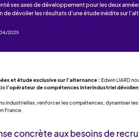
industrielles.
mesure pour le développement
de services
enté ses axes de développement pour les deux années 
Façonner les talents
compétences et la formation
n de dévoiler les résultats d’une étude inédite sur l’al
Découvrez toute notre 
Œuvrer pour l’environne
professionnelle.
Façonner les talents
de services
Déployer le digital
Découvrez toute notre 
1/04/2025
Œuvrer pour l’environne
de services
Industrialiser vos process
Façonner les talents
Déployer le digital
compétences
Œuvrer pour l’environne
Façonner les talents
Déployer le digital
Œuvrer pour l’environne
rmées et étude exclusive sur l’alternance :
Edwin LIARD nou
Déployer le digital
 de
l’opérateur de compétences interindustriel dévoilent 
Industrialiser vos process
tions industrielles, renforcer les compétences, dynamiser le
compétences
en France.
onse concrète aux besoins de recr