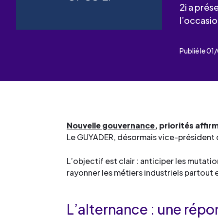
Les événements
Un partenaire
2i a prés
un demandeur d’emploi
l’occasio
Espace presse
Publié le 0
Nouvelle gouvernance
, priorités affi
Le GUYADER, désormais vice-président
L’objectif est clair : anticiper les muta
rayonner les métiers industriels partout 
L’alternance : une rép