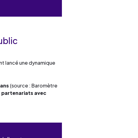
ublic
ont lancé une dynamique
 ans
(source : Baromètre
s
partenariats avec