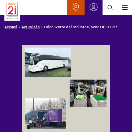
Aller au contenu
Aller à la recherche
Aller au menu
Aller au pied de page
Vos contacts
Mon espace
Menu
Accueil
Actualités
Découverte de l’industrie, avec OPCO 2i !