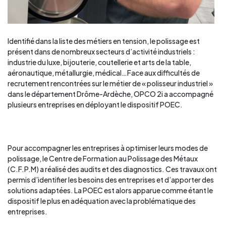
Identifié dans la liste des métiers en tension, le polissage est
présent dans de nombreux secteurs d’activité industriels :
industrie du luxe, bijouterie, coutellerie et arts de la table,
aéronautique, métallurgie, médical…Face aux difficultés de
recrutement rencontrées sur le métier de « polisseur industriel »
dans le département Drôme-Ardèche, OPCO 2i a accompagné
plusieurs entreprises en déployant le dispositif POEC.
Pour accompagner les entreprises à optimiser leurs modes de
polissage, le Centre de Formation au Polissage des Métaux
(C.F.P.M) a réalisé des audits et des diagnostics. Ces travaux ont
permis d’identifier les besoins des entreprises et d’apporter des
solutions adaptées. La POEC est alors apparue comme étant le
dispositif le plus en adéquation avec la problématique des
entreprises.