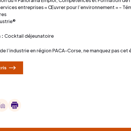
ion du « Panorama Emploi, Compétences et Formation de l’I
services entreprises « Œuvrer pour l’environnement » – Té
res
dustrie®
 :
Cocktail déjeunatoire
 de l’industrie en région PACA-Corse, ne manquez pas cet
cris