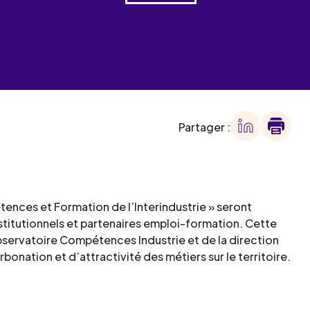
 des
offre
ment
offre
ment
ment
Partager :
ment
ences et Formation de l’Interindustrie » seront
stitutionnels et partenaires emploi-formation. Cette
Observatoire Compétences Industrie et de la direction
ation et d’attractivité des métiers sur le territoire.