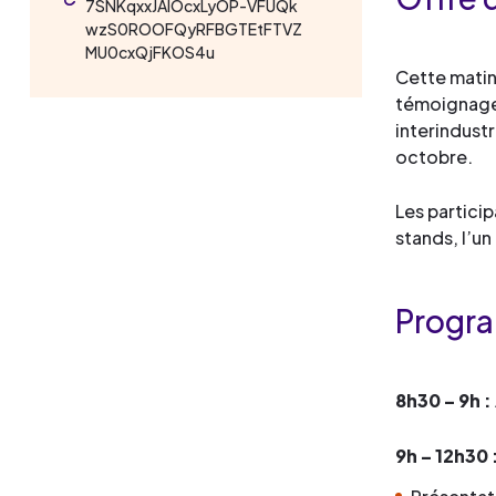
7SNKqxxJAlOcxLyOP-VFUQk
wzS0ROOFQyRFBGTEtFTVZ
MU0cxQjFKOS4u
Cette matin
témoignages
interindustr
octobre.
Les partici
stands, l’un
Progr
8h30 – 9h :
9h – 12h30 