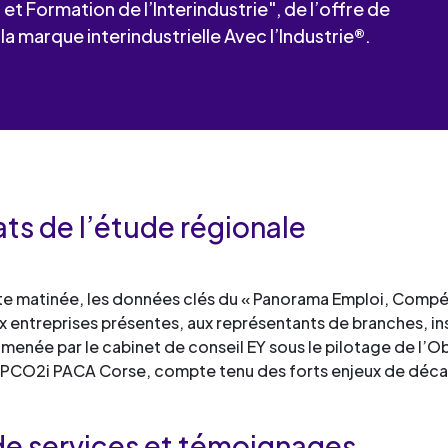
industrielles.
 Formation de l’Interindustrie", de l’offre de
mesure pour le développement
de services
Façonner les talents
compétences et la formation
la marque interindustrielle Avec l’Industrie®.
Découvrez toute notre 
Œuvrer pour l’environne
professionnelle.
Façonner les talents
de services
Déployer le digital
Découvrez toute notre 
Œuvrer pour l’environne
de services
Industrialiser vos process
Façonner les talents
Déployer le digital
compétences
Œuvrer pour l’environne
Façonner les talents
Déployer le digital
ats de l’étude régionale
Œuvrer pour l’environne
Déployer le digital
te matinée, les données clés du « Panorama Emploi, Compét
Industrialiser vos process
ux entreprises présentes, aux représentants de branches, in
compétences
 menée par le cabinet de conseil EY sous le pilotage de l’
PCO2i PACA Corse, compte tenu des forts enjeux de décarbon
de services et témoignages