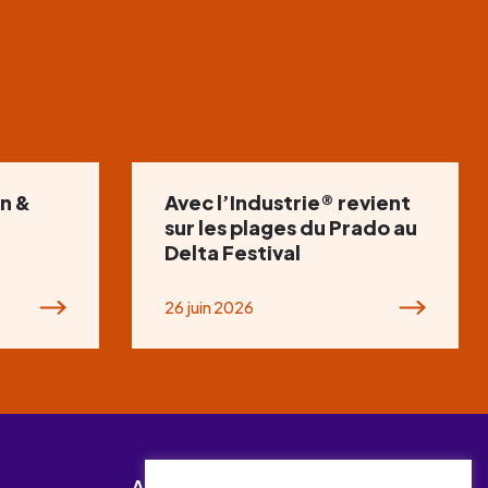
n &
Avec l’Industrie® revient
sur les plages du Prado au
Delta Festival
26 juin 2026
Abonnez-vous