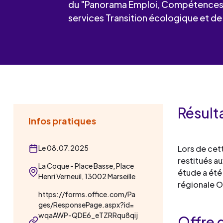
Les événements
du "Panorama Emploi, Compétences et
Un partenaire
services Transition écologique et de 
un demandeur d’emploi
Espace presse
Résult
Infos pratiques
Le 08.07.2025
Lors de cet
restitués a
La Coque - Place Basse, Place
étude a été
Henri Verneuil, 13002 Marseille
régionale O
https://forms.office.com/Pa
ges/ResponsePage.aspx?id=
wqaAWP-QDE6_eTZRRqu8qij
Offre 