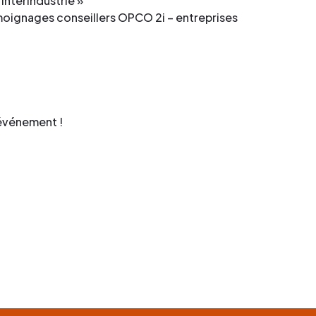
nterindustrie »
moignages conseillers OPCO 2i – entreprises
 événement !