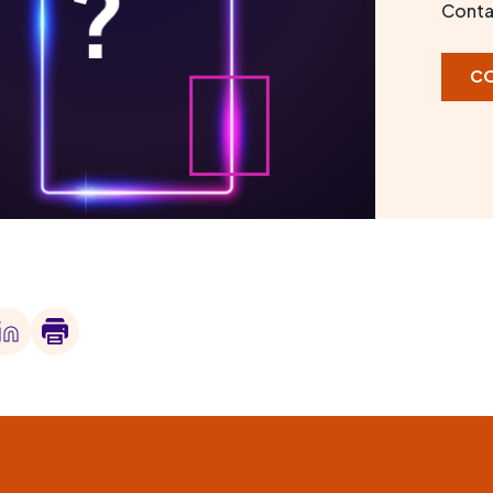
Conta
C