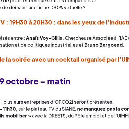
 de profit et éthique sont-ils compatibles ?
e de demain : une usine 100% virtuelle ?
V : 19H30 à 20H30 : dans les yeux de l’indust
isés entre :
Anaïs Voy-Gillis,
Chercheuse Associée à l’IAE d
isation et de politiques industrielles et
Bruno Bergoend
.
e la soirée avec un cocktail organisé par l’
19 octobre – matin
 : plusieurs entreprises d’OPCO2i seront présentes.
– 11h30,
sur le plateau TV du SIANE,
ne manquez pas la conf
ils mobiliser »
avec la DREETS, du Pôle emploi et de l’UIMM