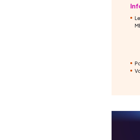
In
Le
M
Po
Vo