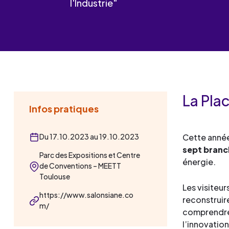
l'Industrie"
Les événements
Un partenaire
un demandeur d’emploi
Espace presse
La Pla
Infos pratiques
Du 17.10.2023 au 19.10.2023
Cette année
sept branc
Parc des Expositions et Centre
énergie.
de Conventions – MEETT
Toulouse
Les visiteur
https://www.salonsiane.co
reconstruire
m/
comprendre 
l’innovation