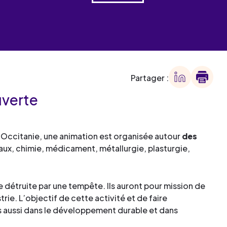
 des
offre
ment
offre
ment
Partager :
ment
uverte
ment
e Occitanie, une animation est organisée autour
des
aux, chimie, médicament, métallurgie, plasturgie,
lle détruite par une tempête. Ils auront pour mission de
trie. L’objectif de cette activité et de faire
ais aussi dans le développement durable et dans