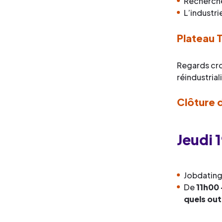
Recherche
L’industri
Plateau T
Regards cro
réindustrial
Clôture d
Jeudi 
Jobdating
De
11h00 
quels out