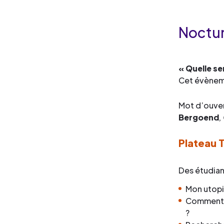
Noctur
« Quelle se
Cet évènemen
Mot d’ouve
Bergoend
,
Plateau T
Des étudiant
Mon utopi
Comment l
?