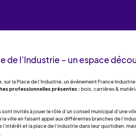
industrielles.
mesure pour le développement
de services
Façonner les talents
compétences et la formation
Découvrez toute notre 
Œuvrer pour l’environne
professionnelle.
Façonner les talents
de services
Déployer le digital
Découvrez toute notre 
Œuvrer pour l’environne
de services
Industrialiser vos process
Façonner les talents
Déployer le digital
compétences
Œuvrer pour l’environne
ce de l’Industrie – un espace déco
Façonner les talents
Déployer le digital
Œuvrer pour l’environne
, sur la Place de l’Industrie, un événement France Industri
Déployer le digital
hes professionnelles présentes :
bois, carrières & matéri
Industrialiser vos process
compétences
s sont invités à jouer le rôle d’un conseil municipal d’une vi
 la ville en faisant appel aux différentes branches de l’indus
l’intérêt et la place de l’industrie dans leur quotidien, m
.