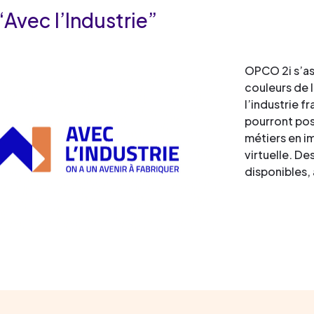
“Avec l’Industrie”
OPCO 2i s’as
couleurs de l
l’industrie f
pourront pose
métiers en i
virtuelle. De
disponibles,