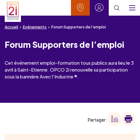
Aller au contenu
Aller à la recherche
Aller au menu
Aller au pied de page
Vos contacts
Mon espace
Menu
Accueil
Evénements
Forum Supporters de l’emploi
Forum Supporters de l’emploi
Cet événement emploi-formation tous publics aura lieu le 3
avril à Saint-Etienne. OPCO 2i renouvelle sa participation
sous la bannière Avec l'Industrie ®.
Partager :