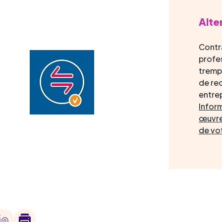
Alte
Contr
profes
trempl
de re
entre
Inform
œuvre
de vo