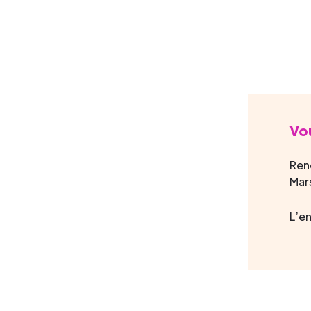
Vou
Ren
Mars
L’en