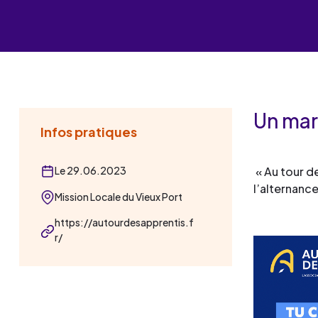
Les événements
Un partenaire
un demandeur d’emploi
Espace presse
Un mar
Infos pratiques
Le 29.06.2023
« Au tour d
l’alternance
Mission Locale du Vieux Port
https://autourdesapprentis.f
r/