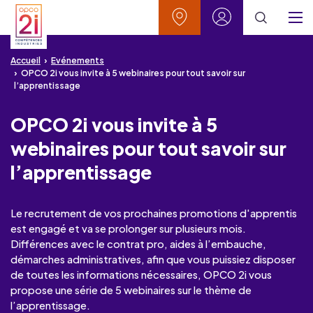
Aller au contenu
Aller à la recherche
Aller au menu
Aller au pied de page
Vos contacts
Mon espace
Menu
Accueil
Evénements
OPCO 2i vous invite à 5 webinaires pour tout savoir sur
l’apprentissage
OPCO 2i vous invite à 5
webinaires pour tout savoir sur
l’apprentissage
Le recrutement de vos prochaines promotions d'apprentis
est engagé et va se prolonger sur plusieurs mois.
Différences avec le contrat pro, aides à l’embauche,
démarches administratives, afin que vous puissiez disposer
de toutes les informations nécessaires, OPCO 2i vous
propose une série de 5 webinaires sur le thème de
l’apprentissage.