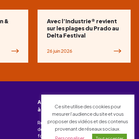
n &
Avec l’Industrie® revient
sur les plages du Prado au
Delta Festival
26 juin 2026
Abonnez-vous
Ce site utilise des cookies pour
à notre newsletter !
mesurer l’audience du site et vous
proposer des vidéos et des contenus
Recevez chaque mois l’essentiel
provenant de réseaux sociaux.
des actualités relatives à l’emploi-
formation et à l’industrie.
Personnaliser
Tout accepter