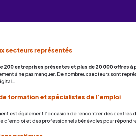
industrielles.
mesure pour le développement
de services
Façonner les talents
compétences et la formation
Découvrez toute notre 
Œuvrer pour l’environne
professionnelle.
Façonner les talents
de services
Déployer le digital
Découvrez toute notre 
Œuvrer pour l’environne
de services
Industrialiser vos process
Façonner les talents
Déployer le digital
compétences
 secteurs représentés
Œuvrer pour l’environne
Façonner les talents
Déployer le digital
de 200 entreprises présentes et plus de 20 000 offres à 
Œuvrer pour l’environne
ement à ne pas manquer. De nombreux secteurs sont représe
igital…
Déployer le digital
Industrialiser vos process
de formation et spécialistes de l’emploi
compétences
nt est également l’occasion de rencontrer des centres 
e d’emploi et des professionnels bénévoles pour répondre 
ions pratiques