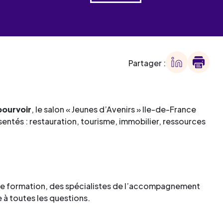
 des
offre
ment
offre
ment
Partager :
ment
pourvoir
, le salon « Jeunes d’Avenirs » Ile-de-France
ment
ntés : restauration, tourisme, immobilier, ressources
de formation, des spécialistes de l’accompagnement
à toutes les questions.