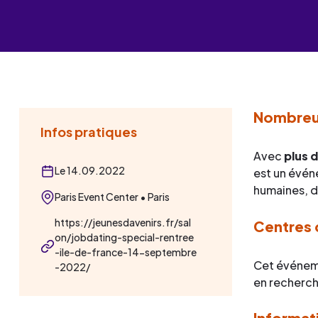
Les événements
Un partenaire
un demandeur d’emploi
Espace presse
Nombreux
Infos pratiques
Avec
plus 
Le 14.09.2022
est un évén
humaines, d
Paris Event Center • Paris
https://jeunesdavenirs.fr/sal
Centres 
on/jobdating-special-rentree
-ile-de-france-14-septembre
Cet événeme
-2022/
en recherch
Informat