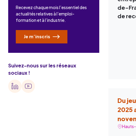
de-Fra
Recevez chaque mois l’essentiel des
actualités relatives à l’emploi-
de rec
formation et à l’industrie.
Je m’inscris
Suivez-nous sur les réseaux
sociaux !
Du je
2025 
nove
Hauts-