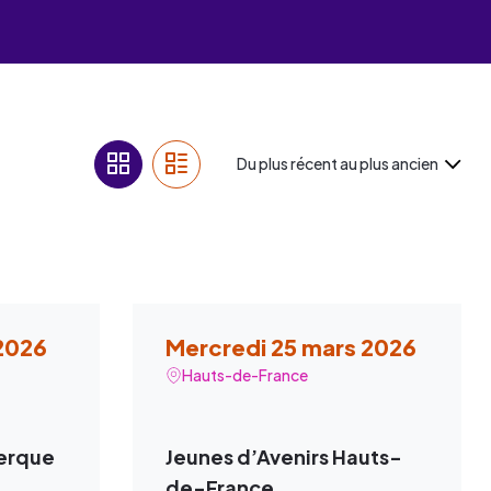
 des
offre
ment
offre
ment
Du plus récent au plus ancien
ment
ment
 2026
Mercredi 25 mars 2026
Hauts-de-France
kerque
Jeunes d’Avenirs Hauts-
de-France