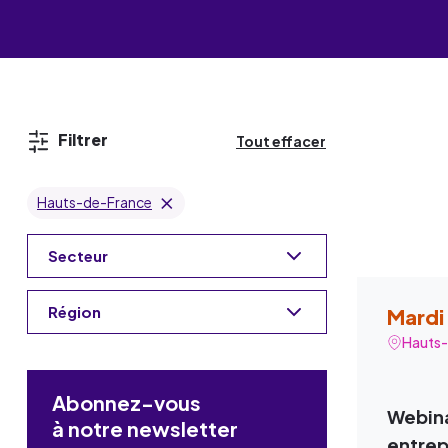
Les événements
Un partenaire
un demandeur d’emploi
Espace presse
Filtrer
Tout effacer
Hauts-de-France
Secteur
Région
Mardi 
Hauts-
Abonnez-vous
Webina
à notre newsletter
entrep