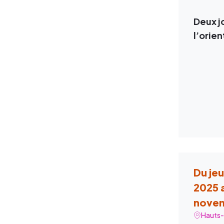
Deux j
l’orien
Du je
2025 
nove
Hauts-