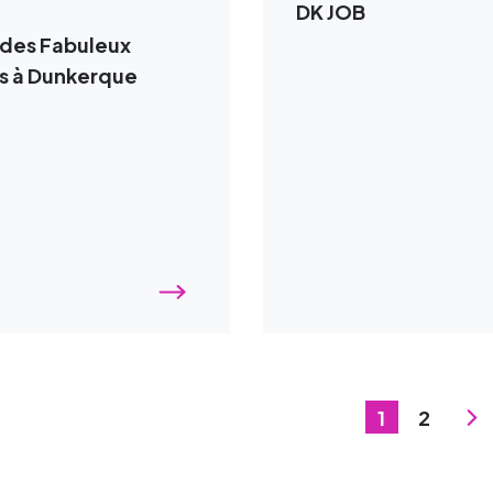
DK JOB
des Fabuleux
s à Dunkerque
1
2