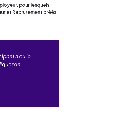
ployeur, pour lesquels
eur et Recrutement
créés
ipant a eu le
liquer en