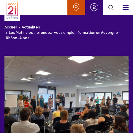
Aller au contenu
Aller à la recherche
Aller au menu
Aller au pied de page
Vos contacts
Mon espace
Menu
Accueil
Actualités
Les Matinales : le rendez-vous emploi-formation en Auvergne-
Rhône-Alpes