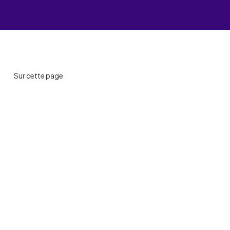
Les événements
Un partenaire
un demandeur d’emploi
Espace presse
Sur cette page