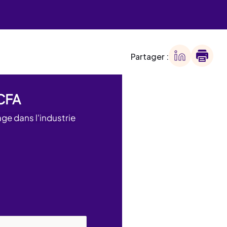
 des
offre
ment
offre
ment
Partager :
ment
 CFA
age dans l'industrie
ment