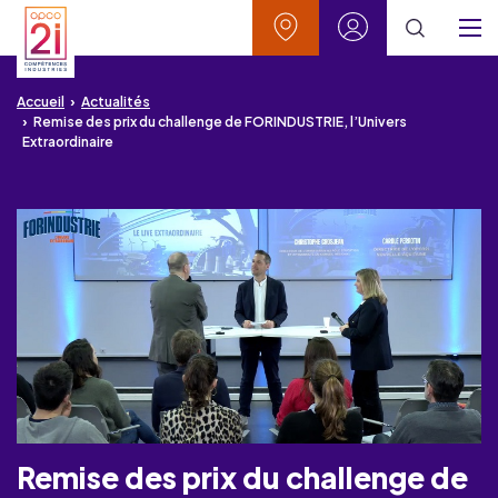
Aller au contenu
Aller à la recherche
Aller au menu
Aller au pied de page
Vos contacts
Mon espace
Menu
Accueil
Actualités
Remise des prix du challenge de FORINDUSTRIE, l’Univers
Extraordinaire
Remise des prix du challenge de