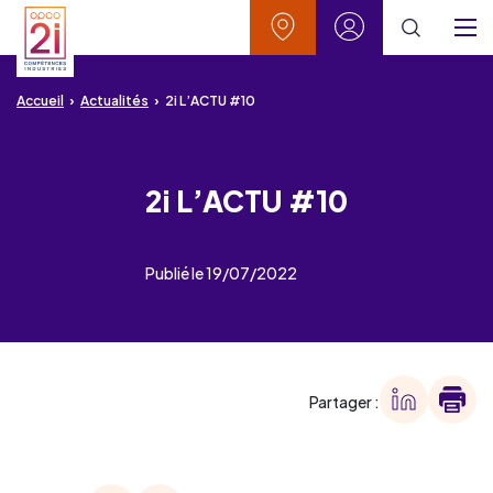
Aller au contenu
Aller à la recherche
Aller au menu
Aller au pied de page
Vos contacts
Mon espace
Menu
Accueil
Actualités
2i L’ACTU #10
2i L’ACTU #10
Publié le 19/07/2022
Partager :