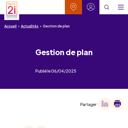
Aller au contenu
Aller à la recherche
Aller au menu
Aller au pied de page
Vos contacts
Mon espace
Menu
Accueil
Actualités
Gestion de plan
Gestion de plan
Publié le 06/04/2025
Partager :