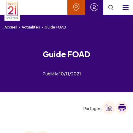
Aller au contenu
Aller à la recherche
Aller au menu
Aller au pied de page
Vos contacts
Mon espace
Menu
Accueil
Actualités
Guide FOAD
Guide FOAD
Publié le 10/11/2021
Partager :