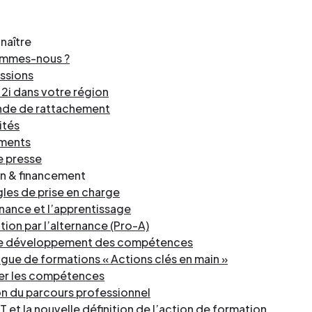
industrielles.
mesure pour le développement
de services
Façonner les talents
compétences et la formation
Découvrez toute notre 
Œuvrer pour l’environne
professionnelle.
naître
Façonner les talents
de services
ommes-nous ?
Déployer le digital
Découvrez toute notre 
ssions
Œuvrer pour l’environne
i dans votre région
de services
Industrialiser vos process
Façonner les talents
Déployer le digital
de de rattachement
compétences
Œuvrer pour l’environne
ités
Façonner les talents
ments
Déployer le digital
e presse
Œuvrer pour l’environne
n & financement
Déployer le digital
gles de prise en charge
rnance et l’apprentissage
Industrialiser vos process
ion par l’alternance (Pro-A)
compétences
de développement des compétences
gue de formations « Actions clés en main »
ier les compétences
n du parcours professionnel
T et la nouvelle définition de l’action de formation