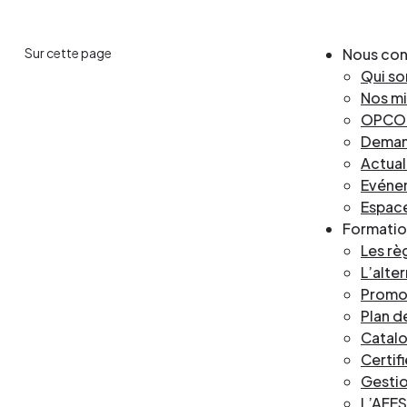
Les événements
Un partenaire
un demandeur d’emploi
Sur cette page
Nous con
Espace presse
Qui s
Nos mi
OPCO 2
Deman
Actual
Evéne
Espac
Formatio
Les rè
L’alte
Promot
Plan 
Catalo
Certif
Gestio
L’AFES