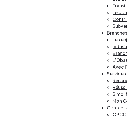
Transi
Le com
Contri
Subve
Branches 
Les en
Industr
Branch
L’Obse
Avec l
Services 
Ressou
Réussi
Simplif
Mon C
Contact
OPCO 2