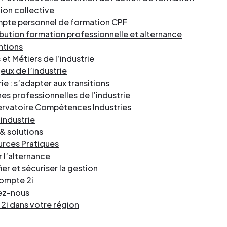
tion collective
pte personnel de formation CPF
bution formation professionnelle et alternance
ntions
et Métiers de l’industrie
jeux de l’industrie
ie : s’adapter aux transitions
es professionnelles de l’industrie
rvatoire Compétences Industries
’industrie
& solutions
rces Pratiques
r l’alternance
ier et sécuriser la gestion
ompte 2i
ez-nous
i dans votre région