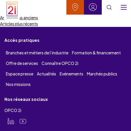
Aller au contenu
Aller à la recherche
Aller au menu
Aller au pied de page
Vos contacts
Mon espace
Navigation
Articles plus anciens
Menu
Articles plus récents
des
articles
Accès pratiques
Branches et métiers de l’industrie
Formation & financement
Offre de services
Connaître OPCO 2i
Espace presse
Actualités
Evénements
Marchés publics
Nos missions
Nos réseaux sociaux
OPCO 2i