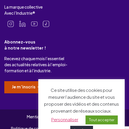
La marque collective
Avec l’Industrie®
Abonnez-vous
à notre newsletter !
Recevez chaque mois l’essentiel
des actualités relatives à l’emploi-
formation et à l’industrie.
Je m’inscris
Ce site utilise des cookies pour
mesurer l’audience du site et vous
proposer des vidéos et des contenus
provenant de réseaux sociaux.
Mentions légales
Gérer mes cookies
Personnaliser
Tout accepter
Politique de confidentialité
Charte qualité d’OPCO 2i