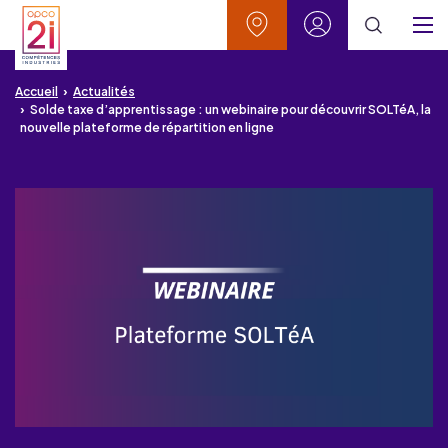
Aller au contenu
Aller à la recherche
Aller au menu
Aller au pied de page
Vos contacts
Mon espace
Menu
Accueil
Actualités
Solde taxe d’apprentissage : un webinaire pour découvrir SOLTéA, la
nouvelle plateforme de répartition en ligne