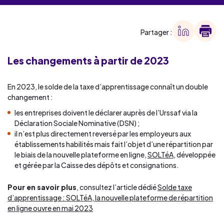
Partager :
Les changements à partir de 2023
En 2023, le solde de la taxe d’apprentissage connaît un double
changement :
les entreprises doivent le déclarer auprès de l’Urssaf via la
Déclaration Sociale Nominative (DSN) ;
il n’est plus directement reversé par les employeurs aux
établissements habilités mais fait l’objet d’une répartition par
le biais de la nouvelle plateforme en ligne,
SOLTéA
, développée
et gérée par la Caisse des dépôts et consignations.
Pour en savoir plus
, consultez l’article dédié
Solde taxe
d’apprentissage : SOLTéA, la nouvelle plateforme de répartition
en ligne ouvre en mai 2023