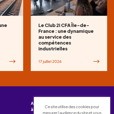
 une
Le Club 2i CFA Île-de-
France : une dynamique
au service des
compétences
industrielles
17 juillet 2026
Abonnez-vous
Ce site utilise des cookies pour
à notre newsletter !
mesurer l’audience du site et vous