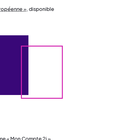
Européenne »
, disponible
rme « Mon Compte 2i ».