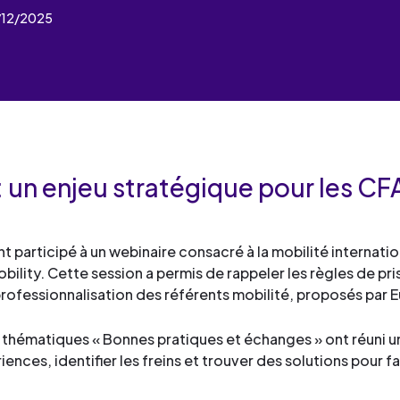
industrielles.
mesure pour le développement
de services
Façonner les talents
2/12/2025
compétences et la formation
Découvrez toute notre 
Œuvrer pour l’environne
professionnelle.
Façonner les talents
de services
Déployer le digital
Découvrez toute notre 
Œuvrer pour l’environne
de services
Industrialiser vos process
Façonner les talents
Déployer le digital
compétences
Œuvrer pour l’environne
Façonner les talents
 : un enjeu stratégique pour les CF
Déployer le digital
Œuvrer pour l’environne
Déployer le digital
nt participé à un webinaire consacré à la mobilité internat
ility. Cette session a permis de rappeler les règles de pr
Industrialiser vos process
rofessionnalisation des référents mobilité, proposés par E
compétences
ers thématiques « Bonnes pratiques et échanges » ont réuni 
iences, identifier les freins et trouver des solutions pour fa