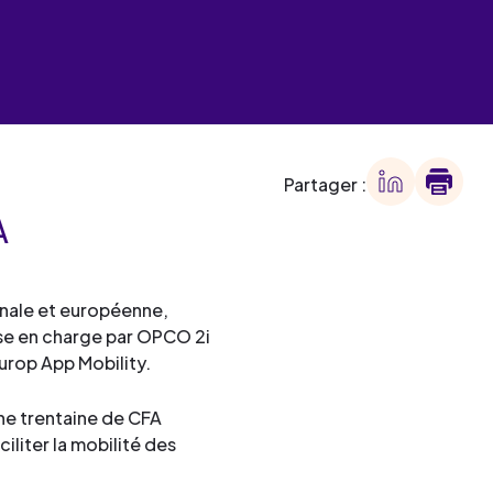
 des
offre
ment
offre
ment
Partager :
ment
A
ment
ionale et européenne,
ise en charge par OPCO 2i
urop App Mobility.
une trentaine de CFA
ciliter la mobilité des