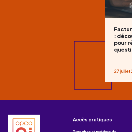
Factur
: déco
pour r
questi
27 juille
Accès pratiques
Branches et métiers de