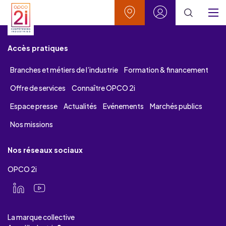
Aller au contenu
Aller à la recherche
Aller au menu
Aller au pied de page
Vos contacts
Mon espace
Menu
Accès pratiques
Branches et métiers de l’industrie
Formation & financement
Offre de services
Connaître OPCO 2i
Espace presse
Actualités
Evénements
Marchés publics
Nos missions
Nos réseaux sociaux
OPCO 2i
La marque collective