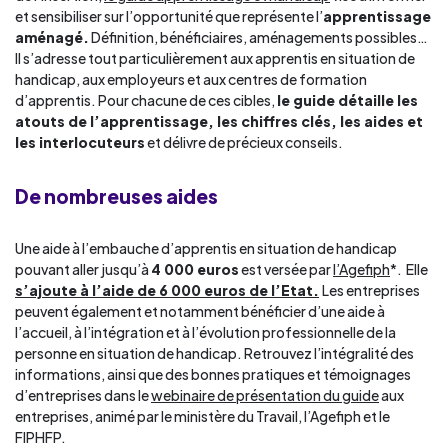
et sensibiliser sur l’opportunité que représente l’
apprentissage
aménagé.
Définition, bénéficiaires, aménagements possibles…
Il s’adresse tout particulièrement aux apprentis en situation de
handicap, aux employeurs et aux centres de formation
d’apprentis. Pour chacune de ces cibles,
le guide détaille les
atouts de l’apprentissage, les chiffres clés, les aides et
les interlocuteurs
et délivre de précieux conseils.
De nombreuses aides
Une aide à l’embauche d’apprentis en situation de handicap
pouvant aller jusqu’à
4 000 euros
est versée par
l’Agefiph
*. Elle
s’ajoute à l’aide de 6 000 euros de l’Etat.
Les entreprises
peuvent également et notamment bénéficier d’une aide à
l’accueil, à l’intégration et à l’évolution professionnelle de la
personne en situation de handicap. Retrouvez l’intégralité des
informations, ainsi que des bonnes pratiques et témoignages
d’entreprises dans le
webinaire de présentation du guide
aux
entreprises, animé par le ministère du Travail, l’Agefiph et le
FIPHFP.