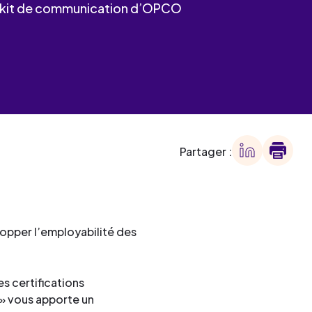
 des
 le kit de communication d’OPCO
offre
ment
offre
ment
ment
Partager :
ment
lopper l’employabilité des
s certifications
 » vous apporte un