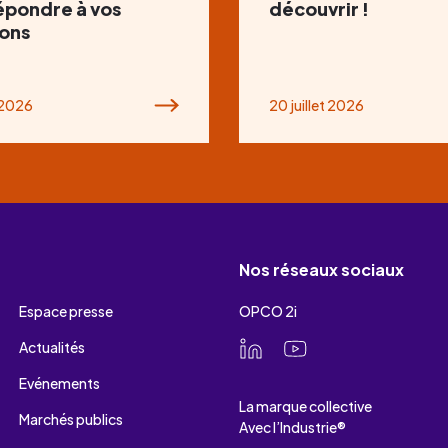
épondre à vos
découvrir !
ons
t 2026
20 juillet 2026
Nos réseaux sociaux
Espace presse
OPCO 2i
Actualités
Evénements
La marque collective
Marchés publics
Avec l’Industrie®