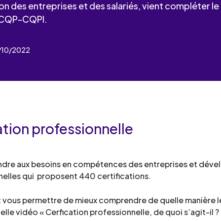
industrielles.
mesure pour le développement
on des entreprises et des salariés, vient compléter
de services
Façonner les talents
compétences et la formation
s CQP-CQPI.
Découvrez toute notre 
Œuvrer pour l’environne
professionnelle.
Façonner les talents
de services
Déployer le digital
4/10/2022
Découvrez toute notre 
Œuvrer pour l’environne
de services
Industrialiser vos process
Façonner les talents
Déployer le digital
compétences
Œuvrer pour l’environne
Façonner les talents
Déployer le digital
Œuvrer pour l’environne
tion professionnelle
Déployer le digital
Industrialiser vos process
pondre aux besoins en compétences des entreprises et déve
compétences
nelles qui proposent 440 certifications.
et vous permettre de mieux comprendre de quelle manière le
le vidéo « Cerfication professionnelle, de quoi s’agit-il ?