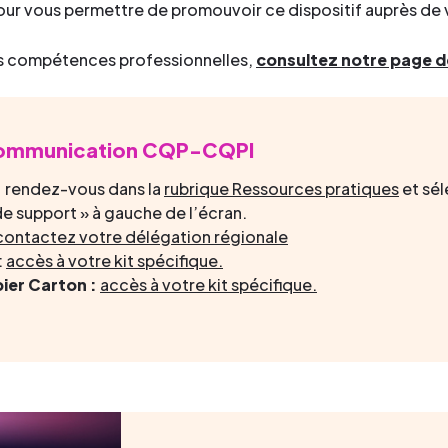
pour vous permettre de promouvoir ce dispositif auprès de v
 des compétences professionnelles,
consultez notre page d
 communication CQP-CQPI
: rendez-vous dans la
rubrique Ressources pratiques
et sél
e support » à gauche de l’écran.
contactez votre délégation régionale
:
accès à votre kit spécifique.
pier Carton :
accès à votre kit spécifique
.