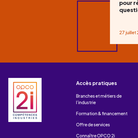
pour r
questi
27 juille
Accès pratiques
Branches et métiers de
l’industrie
Formation & financement
Offre de services
Connaître OPCO 2i