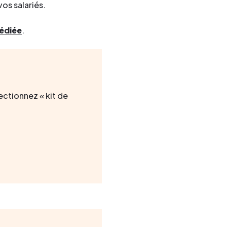
os salariés.
édiée
.
ectionnez « kit de