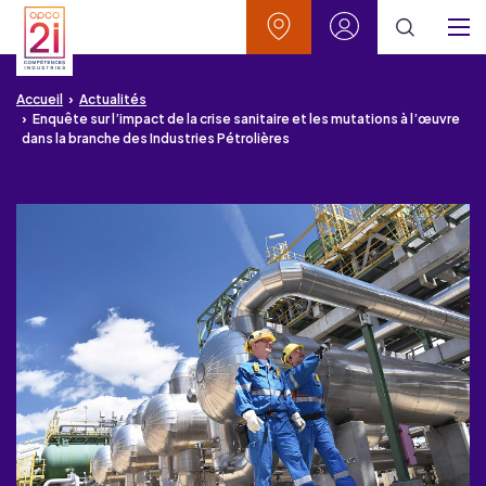
Aller au contenu
Aller à la recherche
Aller au menu
Aller au pied de page
Vos contacts
Mon espace
Menu
Accueil
Actualités
Enquête sur l’impact de la crise sanitaire et les mutations à l’œuvre
dans la branche des Industries Pétrolières