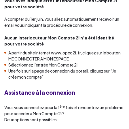
Vous avez indiqué être l’interlocuteur Mon Compte 2i
pour votre société
A compter du 1er juin, vous allez automatiquement recevoir un
email vous indiquant la procédure de connexion.
Aucun interlocuteur
Mon Compte 2i
n’a été identifié
pour votre société
A partir du site Internet
www.opco2i.fr
, cliquez sur le bouton
ME CONNECTER A MON ESPACE
Sélectionnez l’entrée Mon Compte 2i
Une fois sur la page de connexion du portail, cliquez sur “Je
crée mon compte”
Assistance à la connexion
ère
Vous vous connectez pour la 1
fois et rencontrez un problème
pour accéder à Mon Compte 2i ?
Deux options sont possibles :