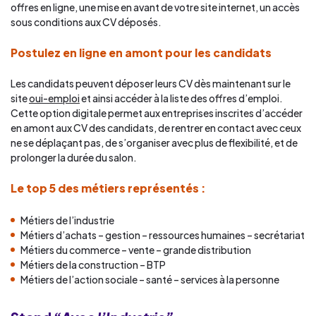
offres en ligne, une mise en avant de votre site internet, un accès
sous conditions aux CV déposés.
Postulez en ligne en amont pour les candidats
Les candidats peuvent déposer leurs CV dès maintenant sur le
site
oui-emploi
et ainsi accéder à la liste des offres d’emploi.
Cette option digitale permet aux entreprises inscrites d’accéder
en amont aux CV des candidats, de rentrer en contact avec ceux
ne se déplaçant pas, de s’organiser avec plus de flexibilité, et de
prolonger la durée du salon.
Le top 5 des métiers représentés :
Métiers de l’industrie
Métiers d’achats – gestion – ressources humaines – secrétariat
Métiers du commerce – vente – grande distribution
Métiers de la construction – BTP
Métiers de l’action sociale – santé – services à la personne