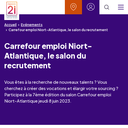
Aller au contenu
Aller à la recherche
Aller au menu
Aller au pied de page
Vos contacts
Mon espace
Menu
Accueil
Evénements
Carrefour emploi Niort-Atlantique, le salon du recrutement
Carrefour emploi Niort-
Atlantique, le salon du
recrutement
Vous êtes à la recherche de nouveaux talents ? Vous
cherchez à créer des vocations et élargir votre sourcing ?
Participez à la 7ème édition du salon Carrefour emploi
Niort-Atlantique jeudi 8 juin 2023.