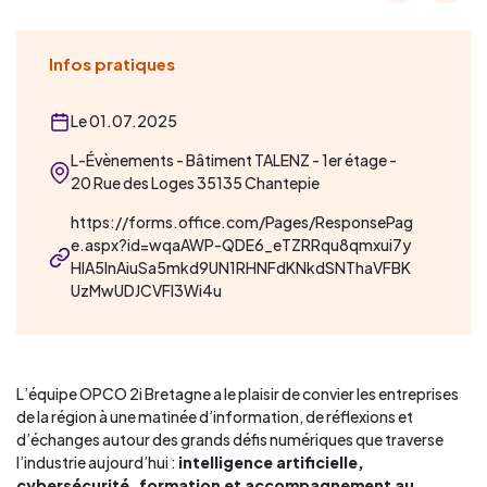
Infos pratiques
Le 01.07.2025
L-Évènements - Bâtiment TALENZ - 1er étage -
20 Rue des Loges 35135 Chantepie
https://forms.office.com/Pages/ResponsePag
e.aspx?id=wqaAWP-QDE6_eTZRRqu8qmxui7y
HIA5InAiuSa5mkd9UN1RHNFdKNkdSNThaVFBK
UzMwUDJCVFI3Wi4u
L’équipe OPCO 2i Bretagne a le plaisir de convier les entreprises
de la région à une matinée d’information, de réflexions et
d’échanges autour des grands défis numériques que traverse
l’industrie aujourd’hui :
intelligence artificielle,
cybersécurité, formation et accompagnement au