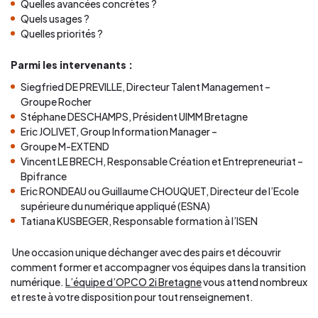
​​​Quelles avancées concrètes ?
Quels usages ?
Quelles priorités ?
Parmi les intervenants :
Siegfried DE PREVILLE, Directeur Talent Management –
Groupe Rocher
Stéphane DESCHAMPS, Président UIMM Bretagne
Eric JOLIVET, Group Information Manager –
Groupe M-EXTEND
Vincent LE BRECH, Responsable Création et Entrepreneuriat –
Bpifrance
Eric RONDEAU ou Guillaume CHOUQUET, Directeur de l’Ecole
supérieure du numérique appliqué (ESNA)
Tatiana KUSBEGER, Responsable formation à l’ISEN
​​​​​​​ Une occasion unique déchanger avec des pairs et découvrir
comment former et accompagner vos équipes dans la transition
numérique.
L’équipe d’OPCO 2i Bretagne
vous attend nombreux
et reste à votre disposition pour tout renseignement.