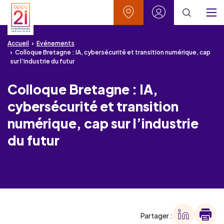
Aller au contenu
Aller à la recherche
Aller au menu
Aller au pied de page
Vos contacts
Mon espace
Menu
Accueil
Evénements
Colloque Bretagne : IA, cybersécurité et transition numérique, cap
sur l’industrie du futur
Colloque Bretagne : IA,
cybersécurité et transition
numérique, cap sur l’industrie
du futur
Partager :