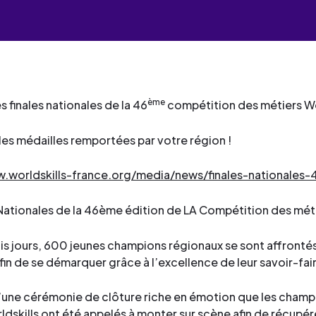
industrielles.
mesure pour le développement
de services
Façonner les talents
compétences et la formation
Découvrez toute notre 
Œuvrer pour l’environne
professionnelle.
Façonner les talents
de services
Déployer le digital
Découvrez toute notre 
Œuvrer pour l’environne
de services
Industrialiser vos process
Façonner les talents
ème
 finales nationales de la 46
compétition des métiers Wo
Déployer le digital
compétences
Œuvrer pour l’environne
Façonner les talents
es médailles remportées par votre région !
Déployer le digital
Œuvrer pour l’environne
w.worldskills-france.org/media/news/finales-nationales
Déployer le digital
 Nationales de la 46ème édition de LA Compétition des mét
Industrialiser vos process
compétences
is jours, 600 jeunes champions régionaux se sont affronté
fin de se démarquer grâce à l’excellence de leur savoir-fai
d’une cérémonie de clôture riche en émotion que les cham
dskills ont été appelés à monter sur scène afin de récupére