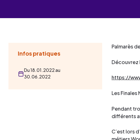
Les événements
Un partenaire
un demandeur d’emploi
Espace presse
Palmarès des
Infos pratiques
Découvrez l
Du 18.01.2022 au
30.06.2022
https://ww
Les Finales
Pendant tro
différents a
C’est lors 
métiers Worl