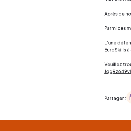
Après de no
Parmi ces m
L’une défen
EuroSkills 
Veuillez tro
JqgRz649v
Partager :