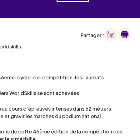
 des
offre
ment
offre
ment
Partager :
rldskills.
ment
ment
-46eme-cycle-de-competition-les-laureats
iers WorldSkills se sont achevées.
s au cours d’épreuves intenses dans 62 métiers
re et gravir les marches du podium national.
pions de cette 46ème édition de la compétition des
r leur médaille.