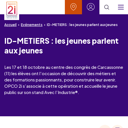
Aller au contenu
Aller à la recherche
Aller au menu
Aller au pied de page
Vos contacts
Mon espace
Menu
Accueil
Evénements
ID-METIERS : les jeunes parlent aux jeunes
ID-METIERS : les jeunes parlent
aux jeunes
Les 17 et 18 octobre au centre des congrès de Carcassonne
(11) les élèves ont l'occasion de découvrir des métiers et
des formations passionnants, pour construire leur avenir.
OPCO 2i s’associe à cette opération et accueille le jeune
public sur son stand Avec l’Industrie®.