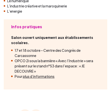
Le numérique
L’industrie créative et la maroquinerie
L’energie
Infos pratiques
Salon ouvert uniquement aux établissements
scolaires.
17 et 18 octobre – Centre des Congrès de
Carcassonne
OPCO 2i sous la bannière «
Avec l’Industrie
» sera
présent sur le stand n°53 dans l’espace : « JE
DECOUVRE »
Pour
plus d’informations