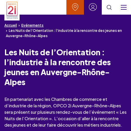
Aller au contenu
Aller à la recherche
Aller au menu
Aller au pied de page
Vos contacts
Mon espace
Menu
Accueil
Evénements
Les Nuits de l’Orientation : l’industrie à la rencontre des jeunes en
Auvergne-Rhône-Alpes
Les Nuits de l’Orientation :
l’industrie à la rencontre des
jeunes en Auvergne-Rhône-
Alpes
En partenariat avec les Chambres de commerce et
d’industrie de la région, OPCO 2i Auvergne-Rhône-Alpes
sera présent sur plusieurs rendez-vous de l’événement « Les
Nuits de l’Orientation ». L’occasion d’aller à la rencontre
des jeunes et de leur faire découvrir les métiers industriels.