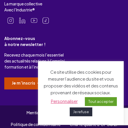
La marque collective
Avec l’Industrie®
Abonnez-vous
à notre newsletter !
Recevez chaque mois l’essentiel
des actualités relatives à l’emploi-
formation et à l’industrie.
Ce site utilise des cookies pour
mesurer l’audience du site et vous
Je m’inscris
proposer des vidéos et des contenus
provenant de réseaux sociaux.
Personnaliser
Tout accepter
Je refuse
Mentions légales
Gérer mes cookies
Politique de confidentialité
Charte qualité d’OPCO 2i