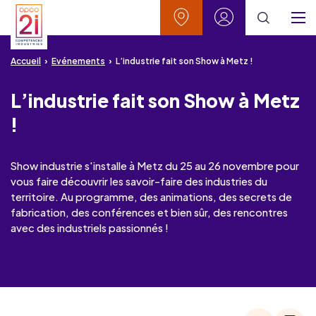
Aller au contenu
Aller à la recherche
Aller au menu
Aller au pied de page
Vos contacts
Mon espace
Menu
Accueil
Evénements
L’industrie fait son Show à Metz !
L’industrie fait son Show à Metz
!
Show industrie s'installe à Metz du 25 au 26 novembre pour
vous faire découvrir les savoir-faire des industries du
territoire. Au programme, des animations, des secrets de
fabrication, des conférences et bien sûr, des rencontres
avec des industriels passionnés !