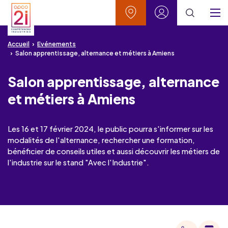
Aller au contenu
Aller à la recherche
Aller au menu
Aller au pied de page
Vos contacts
Mon espace
Menu
Accueil
Evénements
Salon apprentissage, alternance et métiers à Amiens
Salon apprentissage, alternance
et métiers à Amiens
Les 16 et 17 février 2024, le public pourra s'informer sur les
modalités de l'alternance, rechercher une formation,
bénéficier de conseils utiles et aussi découvrir les métiers de
l'industrie sur le stand "Avec l'Industrie".