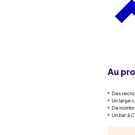
Au pr
Des recru
Un large c
De nombre
Un bar à C