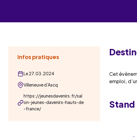
Les événements
Un partenaire
un demandeur d’emploi
Espace presse
Destin
Infos pratiques
Le 27.03.2024
Cet évèneme
emploi, d’u
Villeneuve d’Ascq
https://jeunesdavenirs.fr/sal
Stand
on-jeunes-davenirs-hauts-de
-france/