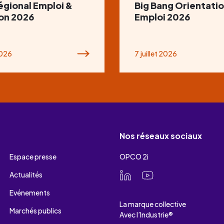
égional Emploi &
Big Bang Orientatio
ion 2026
Emploi 2026
2026
7 juillet 2026
Nos réseaux sociaux
Espace presse
OPCO 2i
Actualités
Evénements
La marque collective
Marchés publics
Avec l’Industrie®