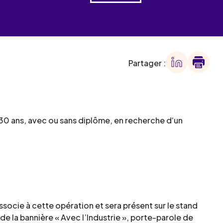
 des
offre
ment
offre
ment
Partager :
ment
ment
 30 ans, avec ou sans diplôme, en recherche d‘un
ssocie à cette opération et sera présent sur le stand
de la bannière « Avec l’Industrie », porte-parole de