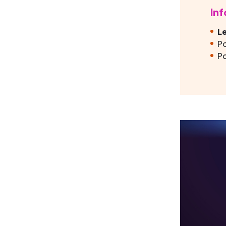
In
L
P
P