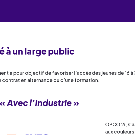
industrielles.
mesure pour le développement
de services
Façonner les talents
compétences et la formation
Découvrez toute notre 
Œuvrer pour l’environne
professionnelle.
Façonner les talents
de services
Déployer le digital
Découvrez toute notre 
Œuvrer pour l’environne
de services
Industrialiser vos process
Façonner les talents
Déployer le digital
compétences
é à un large public
Œuvrer pour l’environne
Façonner les talents
Déployer le digital
Œuvrer pour l’environne
nt a pour objectif de favoriser l’accès des jeunes de 16 à
n contrat en alternance ou d’une formation.
Déployer le digital
Industrialiser vos process
 «
Avec l’Industrie
»
compétences
OPCO 2i, s’a
aux couleurs 