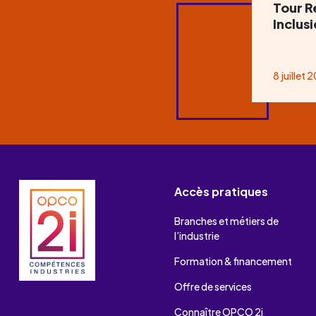
Tour R
Inclus
8 juillet 
Accès pratiques
Branches et métiers de
l’industrie
Formation & financement
Offre de services
Connaître OPCO 2i