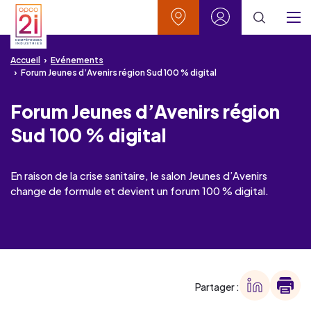
Aller au contenu
Aller à la recherche
Aller au menu
Aller au pied de page
Vos contacts
Mon espace
Menu
Accueil
Evénements
Forum Jeunes d’Avenirs région Sud 100 % digital
Forum Jeunes d’Avenirs région
Sud 100 % digital
En raison de la crise sanitaire, le salon Jeunes d’Avenirs
change de formule et devient un forum 100 % digital.
Partager :