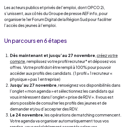
Les acteurs publics et privés de l’emploi, dont OPCO 2i,
s’unissent, aux côtés du Groupe de presse AEF info, pour
organiser le 1er Forum Digital de la Région Sud pour faciliter
l’accès des jeunes à l’emploi.
Un parcours en 6 étapes
Dès maintenant et jusqu’au 27 novembre
,
créez votre
compte
, remplissez votre profil recruteur* et déposez vos
offres. Votre profil doit être rempli à 100% pour pouvoir
accéder aux profils des candidats. (1 profil = 1 recruteur «
physique » pas 1 entreprise)
Jusqu’au 27 novembre
, renseignez vos disponibilités dans
l’onglet « mon agenda » et sélectionnez les candidats qui
vous intéressent dans l’onglet « prise de RDV ». Il vous est
alors possible de consulter les profils des jeunes et de
demander et/ou d’accepter des RDV.
Le 24 novembre
, les opérations de matching commencent.
Votre agenda va organiser automatiquement tous vos
rendez-vous préalablement acceptés selon vos