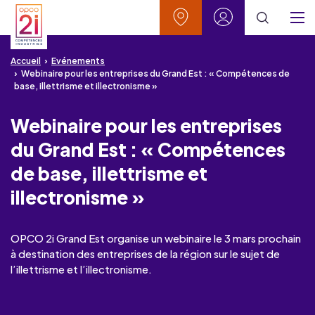
Aller au contenu
Aller à la recherche
Aller au menu
Aller au pied de page
Vos contacts
Mon espace
Menu
Accueil
Evénements
Webinaire pour les entreprises du Grand Est : « Compétences de
base, illettrisme et illectronisme »
Webinaire pour les entreprises
du Grand Est : « Compétences
de base, illettrisme et
illectronisme »
OPCO 2i Grand Est organise un webinaire le 3 mars prochain
à destination des entreprises de la région sur le sujet de
l’illettrisme et l’illectronisme.