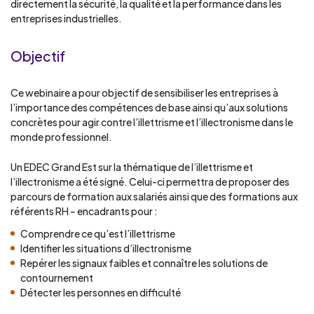
directement la sécurité, la qualité et la performance dans les
entreprises industrielles.
Objectif
Ce webinaire a pour objectif de sensibiliser les entreprises à
l’importance des compétences de base ainsi qu’aux solutions
concrètes pour agir contre l’illettrisme et l’illectronisme dans le
monde professionnel.
Un EDEC Grand Est sur la thématique de l’illettrisme et
l’illectronisme a été signé. Celui-ci permettra de proposer des
parcours de formation aux salariés ainsi que des formations aux
référents RH – encadrants pour :
Comprendre ce qu’est l’illettrisme
Identifier les situations d’illectronisme
Repérer les signaux faibles et connaître les solutions de
contournement
Détecter les personnes en difficulté