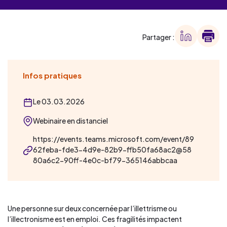
Partager :
Infos pratiques
Le 03.03.2026
Webinaire en distanciel
https://events.teams.microsoft.com/event/89
62feba-fde3-4d9e-82b9-ffb50fa68ac2@58
80a6c2-90ff-4e0c-bf79-365146abbcaa
Une personne sur deux concernée par l’illettrisme ou
l’illectronisme est en emploi. Ces fragilités impactent