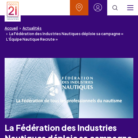
Aller au contenu
Aller à la recherche
Aller au menu
Aller au pied de page
Vos contacts
Mon espace
Menu
Accueil
Actualités
La Fédération des Industries Nautiques déploie sa campagne «
L’Équipe Nautique Recrute »
La Fédération des Industries