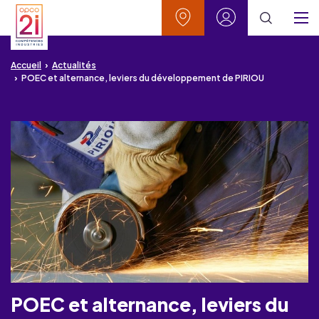
Aller au contenu
Aller à la recherche
Aller au menu
Aller au pied de page
Vos contacts
Mon espace
Menu
Accueil
Actualités
POEC et alternance, leviers du développement de PIRIOU
POEC et alternance, leviers du