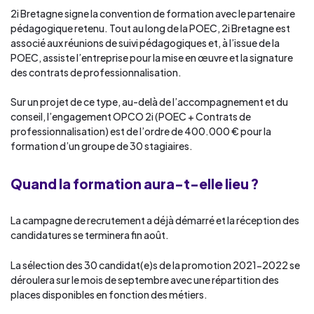
2i Bretagne signe la convention de formation avec le partenaire
pédagogique retenu. Tout au long de la POEC, 2i Bretagne est
associé aux réunions de suivi pédagogiques et, à l’issue de la
POEC, assiste l’entreprise pour la mise en œuvre et la signature
des contrats de professionnalisation.
Sur un projet de ce type, au-delà de l’accompagnement et du
conseil, l’engagement OPCO 2i (POEC + Contrats de
professionnalisation) est de l’ordre de 400.000 € pour la
formation d’un groupe de 30 stagiaires.
Quand la formation aura-t-elle lieu ?
La campagne de recrutement a déjà démarré et la réception des
candidatures se terminera fin août.
La sélection des 30 candidat(e)s de la promotion 2021-2022 se
déroulera sur le mois de septembre avec une répartition des
places disponibles en fonction des métiers.