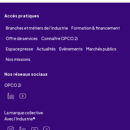
Accès pratiques
Branches et métiers de l’industrie
Formation & financement
Offre de services
Connaître OPCO 2i
Espace presse
Actualités
Evénements
Marchés publics
Nos missions
Nos réseaux sociaux
OPCO 2i
La marque collective
Avec l’Industrie®