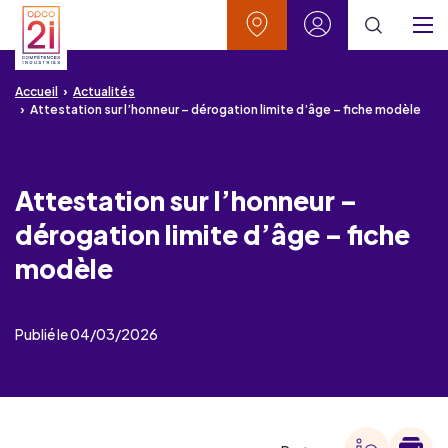
Aller au contenu
Aller à la recherche
Aller au menu
Aller au pied de page
Vos contacts
Mon espace
Menu
Accueil
Actualités
Attestation sur l’honneur – dérogation limite d’âge – fiche modèle
Attestation sur l’honneur –
dérogation limite d’âge – fiche
modèle
Publié le 04/03/2026