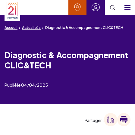
Aller au contenu
Aller à la recherche
Aller au menu
Aller au pied de page
Vos contacts
Mon espace
Menu
Accueil
Actualités
Diagnostic & Accompagnement CLIC&TECH
Diagnostic & Accompagnement
CLIC&TECH
Publié le 04/04/2025
Partager :