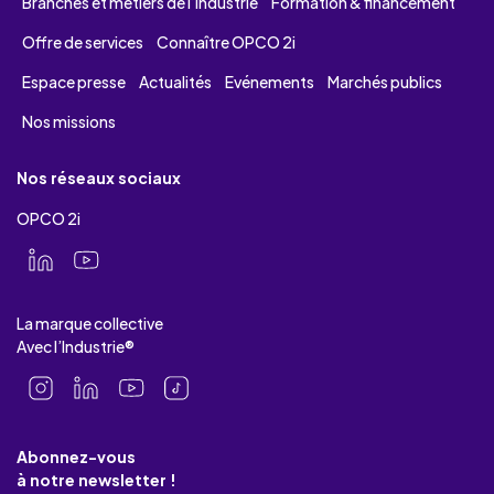
Branches et métiers de l’industrie
Formation & financement
Offre de services
Connaître OPCO 2i
Espace presse
Actualités
Evénements
Marchés publics
Nos missions
Nos réseaux sociaux
OPCO 2i
La marque collective
Avec l’Industrie®
Abonnez-vous
à notre newsletter !