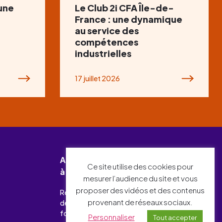
 une
Le Club 2i CFA Île-de-
France : une dynamique
au service des
compétences
industrielles
17 juillet 2026
Abonnez-vous
Ce site utilise des cookies pour
à notre newsletter !
mesurer l’audience du site et vous
proposer des vidéos et des contenus
Recevez chaque mois l’essentiel
provenant de réseaux sociaux.
des actualités relatives à l’emploi-
formation et à l’industrie.
Personnaliser
Tout accepter