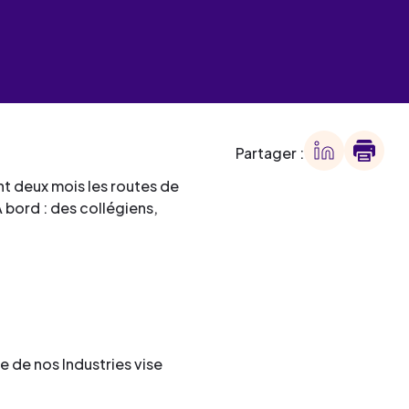
 des
offre
ment
offre
ment
Partager :
ment
ant deux mois les routes de
 bord : des collégiens,
ment
e de nos Industries vise