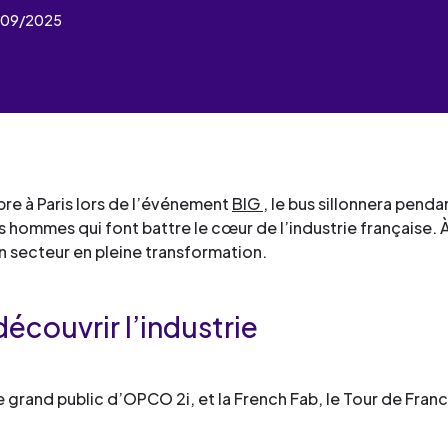
industrielles.
mesure pour le développement
de services
Façonner les talents
2/09/2025
compétences et la formation
Découvrez toute notre 
Œuvrer pour l’environne
professionnelle.
Façonner les talents
de services
Déployer le digital
Découvrez toute notre 
Œuvrer pour l’environne
de services
Industrialiser vos process
Façonner les talents
Déployer le digital
compétences
Œuvrer pour l’environne
Façonner les talents
bre à Paris lors de l’événement
BIG
, le bus sillonnera pend
Déployer le digital
 hommes qui font battre le cœur de l’industrie française. À
Œuvrer pour l’environne
un secteur en pleine transformation.
Déployer le digital
Industrialiser vos process
écouvrir l’industrie
compétences
 grand public d’OPCO 2i, et la French Fab, le Tour de Franc