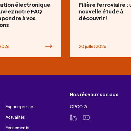
ation électronique
Filière ferroviaire :
uvrez notre FAQ
nouvelle étude à
épondre à vos
découvrir !
ons
t 2026
20 juillet 2026
Nos réseaux sociaux
Espace presse
OPCO 2i
Actualités
Evénements