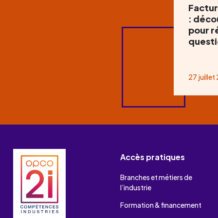
Factur
: déco
pour r
questi
27 juille
Accès pratiques
Branches et métiers de
l’industrie
Formation & financement