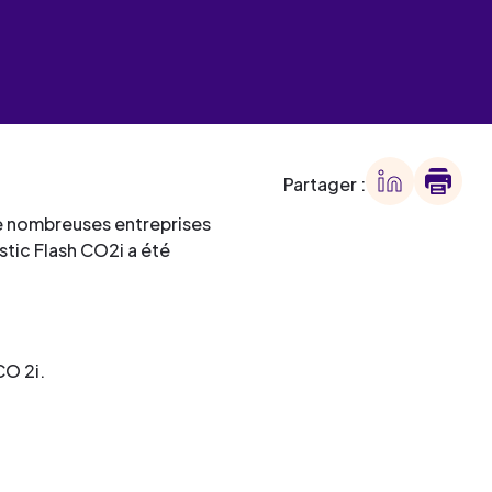
 des
offre
ment
offre
ment
Partager :
ment
De nombreuses entreprises
ostic Flash CO2i a été
ment
CO 2i.