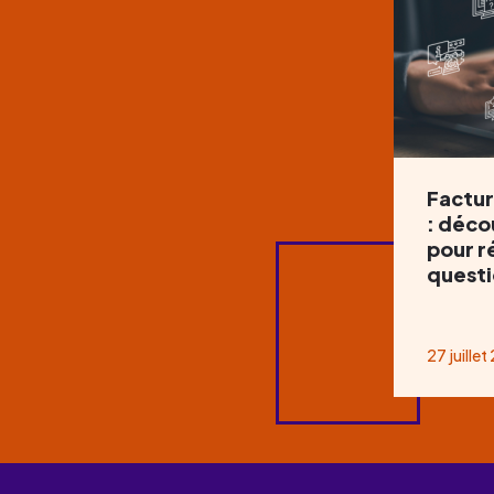
Factur
: déco
pour r
questi
27 juille