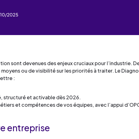
industrielles.
mesure pour le développement
de services
Façonner les talents
compétences et la formation
2/10/2025
Découvrez toute notre 
Œuvrer pour l’environne
professionnelle.
Façonner les talents
de services
Déployer le digital
Découvrez toute notre 
Œuvrer pour l’environne
de services
Industrialiser vos process
Façonner les talents
Déployer le digital
compétences
Œuvrer pour l’environne
Façonner les talents
ation sont devenues des enjeux cruciaux pour l’industrie. 
Déployer le digital
oyens ou de visibilité sur les priorités à traiter. Le Diagn
Œuvrer pour l’environne
ettre :
Déployer le digital
Industrialiser vos process
é, structuré et activable dès 2026.
compétences
 métiers et compétences de vos équipes, avec l’appui d’OP
e entreprise