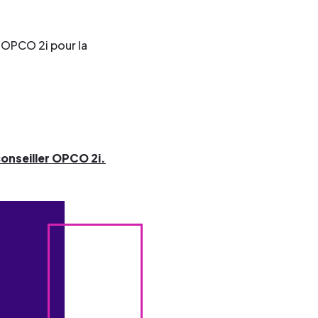
’OPCO 2i pour la
onseiller OPCO 2i.